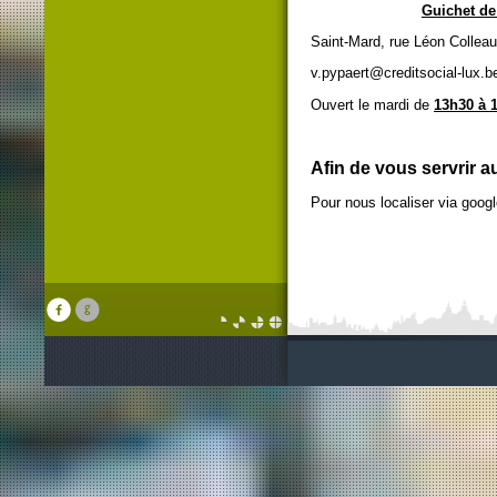
Guichet de
Saint-Mard, rue Léon Colle
v.pypaert@creditsocial-lux.b
Ouvert le mardi de
13h30 à 
Afin de vous servrir a
Pour nous localiser via goog