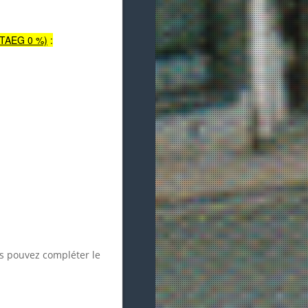
(TAEG 0 %)
:
s pouvez compléter le