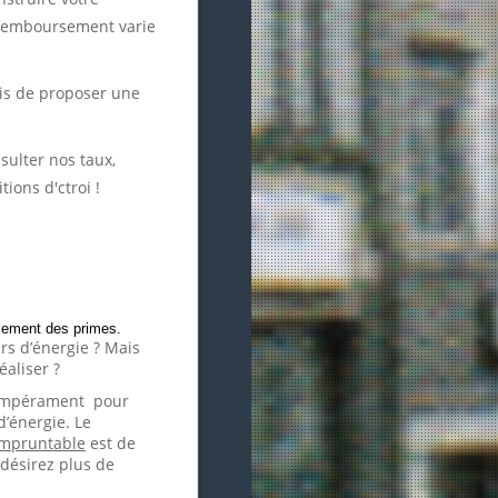
 remboursement varie
ais de proposer une
onsulter nos taux,
ions d'ctroi !
ncement des primes.
rs d’énergie ? Mais
éaliser ?
 tempérament pour
d’énergie. Le
mpruntable
est de
désirez plus de